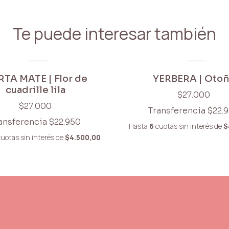
Te puede interesar también
TA MATE | Flor de
YERBERA | Oto
cuadrille lila
$27.000
$27.000
Transferencia
$22.
ansferencia
$22.950
Hasta
6
cuotas sin interés
de
$
uotas sin interés
de
$4.500,00