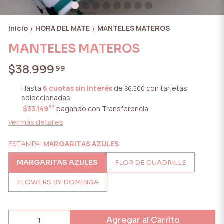
Inicio
HORA DEL MATE
MANTELES MATEROS
/
/
MANTELES MATEROS
$38.999
99
Hasta
6 cuotas sin interés
de
con tarjetas
$6.500
seleccionadas
99
$33.149
pagando con Transferencia
Ver más detalles
ESTAMPA:
MARGARITAS AZULES
MARGARITAS AZULES
FLOR DE CUADRILLE
FLOWERS BY DOMINGA
Agregar al Carrito