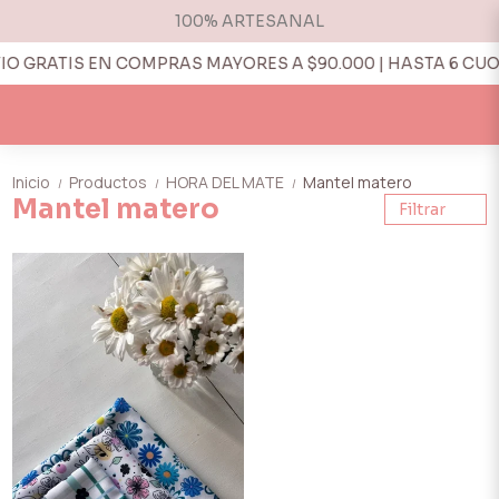
100% ARTESANAL
 GRATIS EN COMPRAS MAYORES A $90.000 | HASTA 6 CUOT
Inicio
Productos
HORA DEL MATE
Mantel matero
/
/
/
Mantel matero
Filtrar